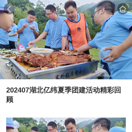
202407湖北亿纬夏季团建活动精彩回
顾